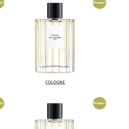
o !
Promo !
COLOGNE
o !
Promo !