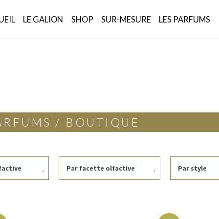
UEIL
LE GALION
SHOP
SUR-MESURE
LES PARFUMS
ARFUMS / BOUTIQUE
factive
Par facette olfactive
Par style