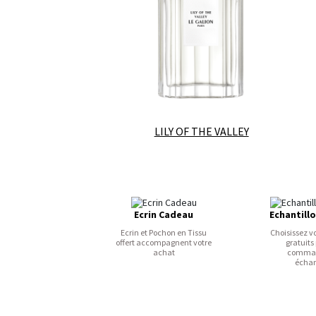
LILY OF THE VALLEY
Ecrin Cadeau
Echantill
Ecrin et Pochon en Tissu
Choisissez v
offert accompagnent votre
gratuits
achat
comman
échan