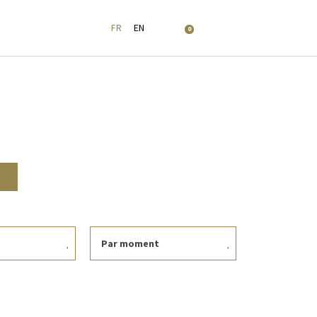
FR
EN
0
Par moment